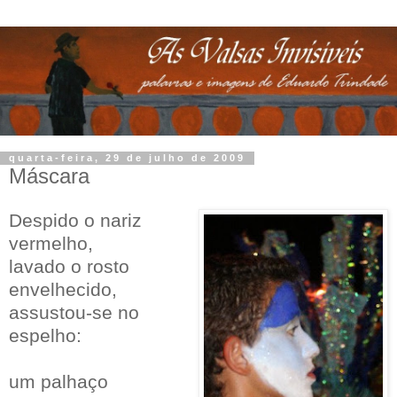
quarta-feira, 29 de julho de 2009
Máscara
Despido o nariz
vermelho,
lavado o rosto
envelhecido,
assustou-se no
espelho:
um palhaço