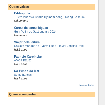
Outras valsas
Bibliophile
– Bem-vindos à livraria Hyunam-dong, Hwang Bo-reum
Há um ano
Cartas de tantas léguas
Guia Puffin de Gastronomia 2024
Há um ano
Viajar pela leitura
Os Sete Maridos de Evelyn Hugo - Taylor Jenkins Reid
Há 2 anos
Fabrício Carpinejar
AMOR FELIZ
Há 7 anos
Do Fundo do Mar
Semelhanças
Há 7 anos
Mostrar todos
Quem acompanha