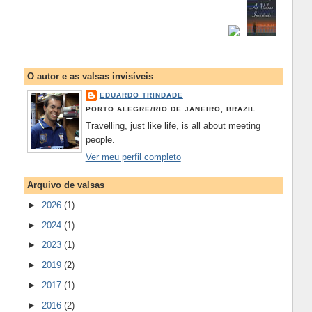
O autor e as valsas invisíveis
EDUARDO TRINDADE
PORTO ALEGRE/RIO DE JANEIRO, BRAZIL
Travelling, just like life, is all about meeting
people.
Ver meu perfil completo
Arquivo de valsas
►
2026
(1)
►
2024
(1)
►
2023
(1)
►
2019
(2)
►
2017
(1)
►
2016
(2)