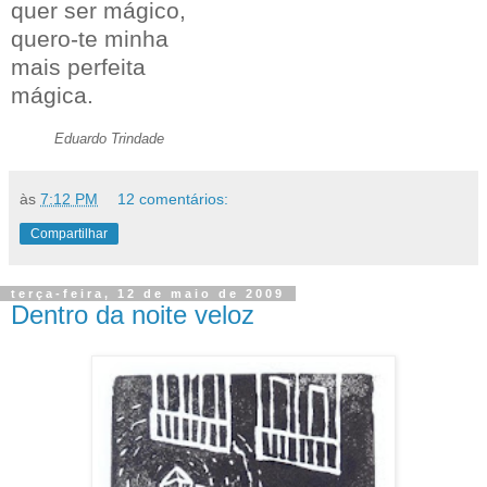
quer ser mágico,
quero-te minha
mais perfeita
mágica.
Eduardo Trindade
às
7:12 PM
12 comentários:
Compartilhar
terça-feira, 12 de maio de 2009
Dentro da noite veloz