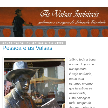
sexta-feira, 29 de maio de 2009
Pessoa e as Valsas
Súbito toda a água
do mar do porto é
transparente
E vejo no fundo,
como uma
estampa enorme
que lá estivesse
desdobrada,
Esta paisagem
toda, renque de
árvores, estrada a