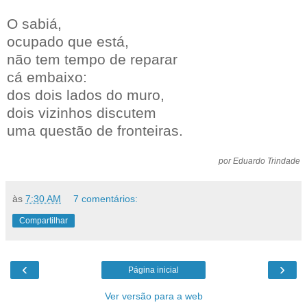
O sabiá,
ocupado que está,
não tem tempo de reparar
cá embaixo:
dos dois lados do muro,
dois vizinhos discutem
uma questão de fronteiras.
por Eduardo Trindade
às
7:30 AM
7 comentários:
Compartilhar
‹
›
Página inicial
Ver versão para a web