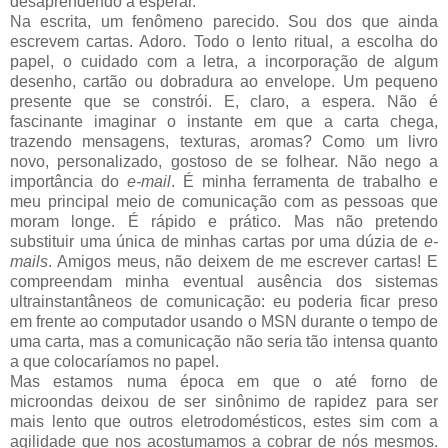
desaprendendo a esperar.
Na escrita, um fenômeno parecido. Sou dos que ainda
escrevem cartas. Adoro. Todo o lento ritual, a escolha do
papel, o cuidado com a letra, a incorporação de algum
desenho, cartão ou dobradura ao envelope. Um pequeno
presente que se constrói. E, claro, a espera. Não é
fascinante imaginar o instante em que a carta chega,
trazendo mensagens, texturas, aromas? Como um livro
novo, personalizado, gostoso de se folhear. Não nego a
importância do
e-mail
. É minha ferramenta de trabalho e
meu principal meio de comunicação com as pessoas que
moram longe. É rápido e prático. Mas não pretendo
substituir uma única de minhas cartas por uma dúzia de
e-
mails
. Amigos meus, não deixem de me escrever cartas! E
compreendam minha eventual ausência dos sistemas
ultrainstantâneos de comunicação: eu poderia ficar preso
em frente ao computador usando o MSN durante o tempo de
uma carta, mas a comunicação não seria tão intensa quanto
a que colocaríamos no papel.
Mas estamos numa época em que o até forno de
microondas deixou de ser sinônimo de rapidez para ser
mais lento que outros eletrodomésticos, estes sim com a
agilidade que nos acostumamos a cobrar de nós mesmos.