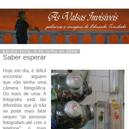
quinta-feira, 2 de julho de 2009
Saber esperar
Hoje em dia, é difícil
encontrar alguém
que não tenha uma
câmera fotográfica.
Ou mais de uma. A
fotografia está tão
difundida que já não
se pode mais falar
sequer “as pessoas
fotografam
até
com o
telefone”; o mais