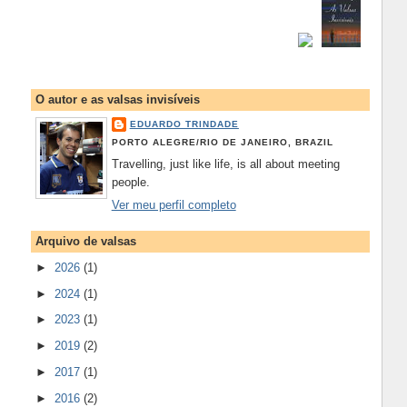
O autor e as valsas invisíveis
EDUARDO TRINDADE
PORTO ALEGRE/RIO DE JANEIRO, BRAZIL
Travelling, just like life, is all about meeting
people.
Ver meu perfil completo
Arquivo de valsas
►
2026
(1)
►
2024
(1)
►
2023
(1)
►
2019
(2)
►
2017
(1)
►
2016
(2)