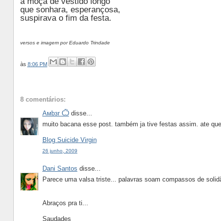
a moça de vestido longo
que sonhara, esperançosa,
suspirava o fim da festa.
versos e imagem por Eduardo Trindade
às
8:06 PM
8 comentários:
Aмbзr Ѽ
disse...
muito bacana esse post. também ja tive festas assim. ate qu
Blog Suicide Virgin
26 junho, 2009
Dani Santos
disse...
Parece uma valsa triste... palavras soam compassos de solidã
Abraços pra ti...
Saudades