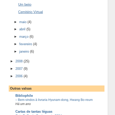
Um beijo
Cemitério Virtual
►
maio
(4)
►
abril
(5)
►
março
(6)
►
fevereiro
(4)
►
janeiro
(6)
►
2008
(25)
►
2007
(9)
►
2006
(4)
Outras valsas
Bibliophile
– Bem-vindos à livraria Hyunam-dong, Hwang Bo-reum
Há um ano
Cartas de tantas léguas