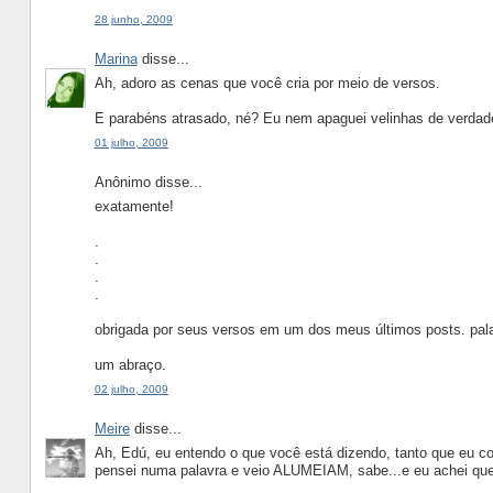
28 junho, 2009
Marina
disse...
Ah, adoro as cenas que você cria por meio de versos.
E parabéns atrasado, né? Eu nem apaguei velinhas de verdad
01 julho, 2009
Anônimo disse...
exatamente!
.
.
.
.
obrigada por seus versos em um dos meus últimos posts. pal
um abraço.
02 julho, 2009
Meire
disse...
Ah, Edú, eu entendo o que você está dizendo, tanto que eu co
pensei numa palavra e veio ALUMEIAM, sabe...e eu achei que a 