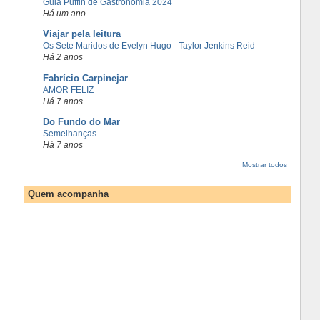
Guia Puffin de Gastronomia 2024
Há um ano
Viajar pela leitura
Os Sete Maridos de Evelyn Hugo - Taylor Jenkins Reid
Há 2 anos
Fabrício Carpinejar
AMOR FELIZ
Há 7 anos
Do Fundo do Mar
Semelhanças
Há 7 anos
Mostrar todos
Quem acompanha