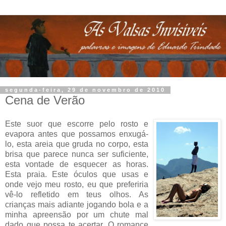
segunda-feira, 29 de novembro de 2010
Cena de Verão
Este suor que escorre pelo rosto e
evapora antes que possamos enxugá-
lo, esta areia que gruda no corpo, esta
brisa que parece nunca ser suficiente,
esta vontade de esquecer as horas.
Esta praia. Este óculos que usas e
onde vejo meu rosto, eu que preferiria
vê-lo refletido em teus olhos. As
crianças mais adiante jogando bola e a
minha apreensão por um chute mal
dado que possa te acertar. O romance