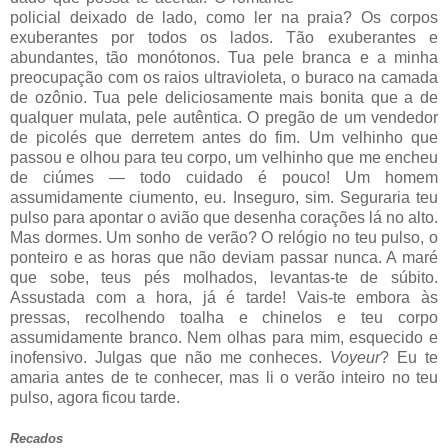
policial deixado de lado, como ler na praia? Os corpos
exuberantes por todos os lados. Tão exuberantes e
abundantes, tão monótonos. Tua pele branca e a minha
preocupação com os raios ultravioleta, o buraco na camada
de ozônio. Tua pele deliciosamente mais bonita que a de
qualquer mulata, pele autêntica. O pregão de um vendedor
de picolés que derretem antes do fim. Um velhinho que
passou e olhou para teu corpo, um velhinho que me encheu
de ciúmes — todo cuidado é pouco! Um homem
assumidamente ciumento, eu. Inseguro, sim. Seguraria teu
pulso para apontar o avião que desenha corações lá no alto.
Mas dormes. Um sonho de verão? O relógio no teu pulso, o
ponteiro e as horas que não deviam passar nunca. A maré
que sobe, teus pés molhados, levantas-te de súbito.
Assustada com a hora, já é tarde! Vais-te embora às
pressas, recolhendo toalha e chinelos e teu corpo
assumidamente branco. Nem olhas para mim, esquecido e
inofensivo. Julgas que não me conheces.
Voyeur
? Eu te
amaria antes de te conhecer, mas li o verão inteiro no teu
pulso, agora ficou tarde.
Recados