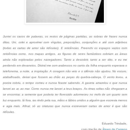
Juntei os cacos de palavras, os restos de páginas partidas, as sobras de frases nunca
ditas. Uni, colei e aproximei com vírgulas, preposições, conjunções e até com adjetivos
(todas as cartas de amor são ridículas). E reticências. Preenchi os espaços vazios com
reticências como, nos mapas antigos, as figuras de seres fantásticos cobriam as áreas
ainda não exploradas pelos navegadores. Tanto a descobrir, tanto a ser dito, e eu me
perdendo em devaneios. Distraí-me com arabescos no canto da folha enquanto esperava o
telefonema, a noite, a inspiração. A coragem não veio e o silêncio não ajudou. No escuro,
atabalhoado, deixei que fossem ao chão as peças do quebra-cabeça. O vento levou, a
poeira cobriu, o tempo comeu e nunca ficaste sabendo. A gaveta amarelou o que nunca
lancei ao ar, ao mar. Como nunca me lancei a teus braços. As rimas soltas não chegaram a
se encontrar, a semente que poderia ter florescido adormeceu no mofo de um quarto sem
luz enquanto, lá fora, ias rindo pela rua, mãos e lábios unidos a alguém que escrevia menos
e agia mais. Afinal, só as criaturas que nunca escreveram cartas de amor é que são
ridículas.
Eduardo Trindade,
com citação de
Álvaro de Campos