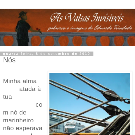
quarta-feira, 8 de setembro de 2010
Nós
Minha alma
.........
atada à
tua
..................
co
m nó de
marinheiro
não esperava