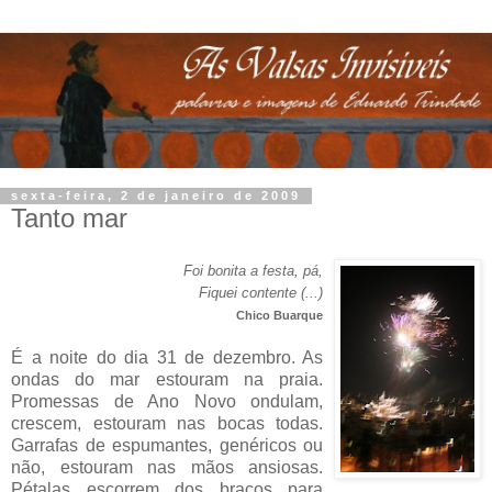
sexta-feira, 2 de janeiro de 2009
Tanto mar
Foi bonita a festa, pá,
Fiquei contente (...)
Chico Buarque
.
É a noite do dia 31 de dezembro. As
ondas do mar estouram na praia.
Promessas de Ano Novo ondulam,
crescem, estouram nas bocas todas.
Garrafas de espumantes, genéricos ou
não, estouram nas mãos ansiosas.
Pétalas escorrem dos braços para