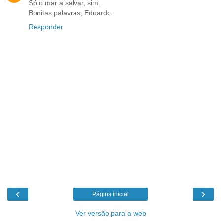
Só o mar a salvar, sim.
Bonitas palavras, Eduardo.
Responder
‹
›
Página inicial
Ver versão para a web