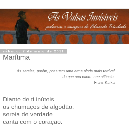
sábado, 7 de maio de 2011
Marítima
As sereias, porém, possuem uma arma ainda mais terrível
do que seu canto: seu silêncio.
Franz Kafka
Diante de ti inúteis
os chumaços de algodão:
sereia de verdade
canta com o coração.