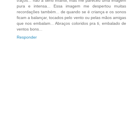
traços... não a senti infantil, mas me pareceu uma imagem
pura e intensa... Essa imagem me despertou muitas
recordações também... de quando se é criança e os sonos
ficam a balançar, tocados pelo vento ou pelas mãos amigas
que nos embalam... Abraços coloridos pra ti, embalado de
ventos bons...
Responder